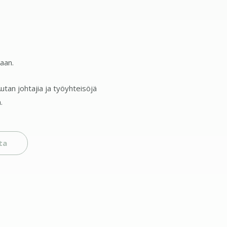
kaan.
tan johtajia ja työyhteisöjä
.
ta