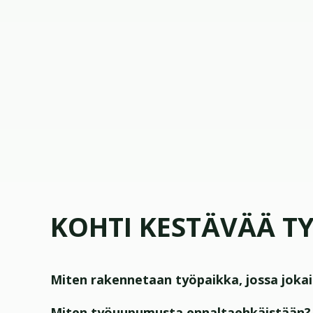
KOHTI KESTÄVÄÄ 
Miten rakennetaan työpaikka, jossa jokai
Miten työuupumusta ennaltaehkäistään?